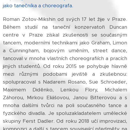
jako tanečníka a choreografa.
Roman Zotov-Mikshin od svých 17 let žije v Praze.
Během studií na taneční konzervatoři Duncan
centre v Praze získal zkušenosti se současným
tancem, moderními technikami jako Graham, Limon
a Cunningham, bojovým uměním, street dance,
tancoval v mnoha vlastních choreografiích a pracích
jiných studentů. Od roku 2015 se pohybuje hlavně
mezi různými podobami jeviště a zkušebnou:
spolupracoval s Nadarem Rosano, Sue Schroeder,
Maximem Diděnko, Lenkou Flory, Michalem
Záhorou, Mirkou Eliášovou, Janou Bitterovou a s
mnoha dalšími tvůrci na poli současného tance a
fyzického divadla. Je spoluzakladatelem umělecké
skupiny Ferst Dadler. Od roku 2018 učí improvizaci,
kompozici a další s tancem související předměty na