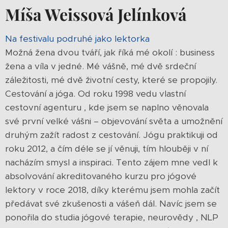
Míša Weissová Jelínková
Na festivalu podruhé jako lektorka
Možná žena dvou tváří, jak říká mé okolí : business
žena a víla v jedné. Mé vášně, mé dvě srdeční
záležitosti, mé dvě životní cesty, které se propojily.
Cestování a jóga. Od roku 1998 vedu vlastní
cestovní agenturu , kde jsem se naplno věnovala
své první velké vášni – objevování světa a umožnění
druhým zažít radost z cestování. Jógu praktikuji od
roku 2012, a čím déle se jí věnuji, tím hlouběji v ní
nacházím smysl a inspiraci. Tento zájem mne vedl k
absolvování akreditovaného kurzu pro jógové
lektory v roce 2018, díky kterému jsem mohla začít
předávat své zkušenosti a vášeň dál. Navíc jsem se
ponořila do studia jógové terapie, neurovědy , NLP