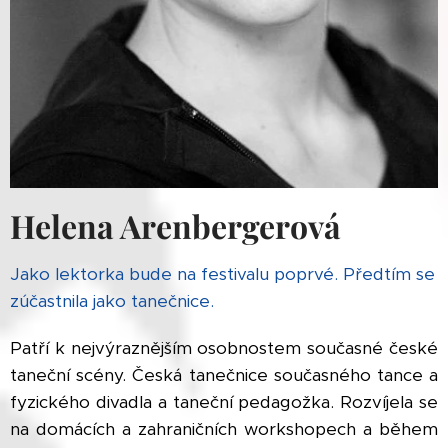
Helena Arenbergerová
Jako lektorka bude na festivalu poprvé. Předtím se
zúčastnila jako tanečnice.
Patří k nejvýraznějším osobnostem současné české
taneční scény. Česká tanečnice současného tance a
fyzického divadla a taneční pedagožka. Rozvíjela se
na domácích a zahraničních workshopech a během