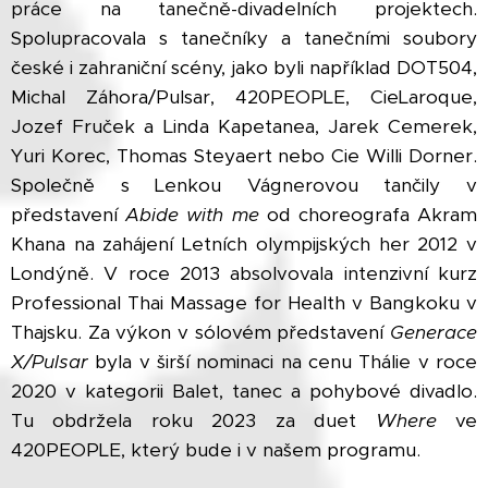
práce na tanečně-divadelních projektech.
Spolupracovala s tanečníky a tanečními soubory
české i zahraniční scény, jako byli například DOT504,
Michal Záhora/Pulsar, 420PEOPLE, CieLaroque,
Jozef Fruček a Linda Kapetanea, Jarek Cemerek,
Yuri Korec, Thomas Steyaert nebo Cie Willi Dorner.
Společně s Lenkou Vágnerovou tančily v
představení
Abide with me
od choreografa Akram
Khana na zahájení Letních olympijských her 2012 v
Londýně. V roce 2013 absolvovala intenzivní kurz
Professional Thai Massage for Health v Bangkoku v
Thajsku. Za výkon v sólovém představení
Generace
X/Pulsar
byla v širší nominaci na cenu Thálie v roce
2020 v kategorii Balet, tanec a pohybové divadlo.
Tu obdržela roku 2023 za duet
Where
ve
420PEOPLE, který bude i v našem programu.