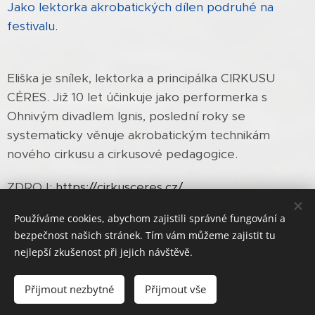
Jako lektorka akrobatických dílen podruhé na
festivalu.
Eliška je snílek, lektorka a principálka CIRKUSU
CÉRES. Již 10 let účinkuje jako performerka s
Ohnivým divadlem Ignis, poslední roky se
systematicky věnuje akrobatickým technikám
nového cirkusu a cirkusové pedagogice.
ZDROJ:
https://cirkusceres.cz/
Používáme cookies, abychom zajistili správné fungování a
bezpečnost našich stránek. Tím vám můžeme zajistit tu
nejlepší zkušenost při jejich návštěvě.
© 2019
Základní umělecká škola Klášterec nad Ohří, J. A.
Komenského 677, okres Chomutov
Přijmout nezbytné
Přijmout vše
Vytvořeno službou
Webnode
Cookies