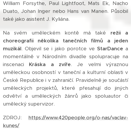
William Forsythe, Paul Lightfoot, Mats Ek, Nacho
Duato, Johan Inger nebo Hans van Manen. Působil
také jako asistent J. Kyliána.
Na svém uměleckém kontě má také
režii a
choreografii několika tanečních filmů a jeden
muzikál
. Objevil se i jako porotce ve
StarDance
a
momentálně v Národním divadle spolupracuje na
inscenaci
Kráska a zvíře
. Je velmi výraznou
uměleckou osobností v taneční a kulturní oblasti v
České Republice i v zahraničí. Pravidelně je součástí
uměleckých projektů, které přesahují do jiných
odvětví a uměleckých žánrů jako spoluautor či
umělecký supervizor.
ZDROJ:
https://www.420people.org/o-nas/vaclav-
kunes/