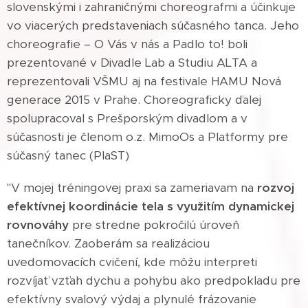
slovenskými i zahraničnými choreografmi a účinkuje
vo viacerých predstaveniach súčasného tanca. Jeho
choreografie – O Vás v nás a Padlo to! boli
prezentované v Divadle Lab a Studiu ALTA a
reprezentovali VŠMU aj na festivale HAMU Nová
generace 2015 v Prahe. Choreograficky ďalej
spolupracoval s Prešporským divadlom a v
súčasnosti je členom o.z. MimoOs a Platformy pre
súčasný tanec (PlaST)
"V mojej tréningovej praxi sa zameriavam na
rozvoj
efektívnej koordinácie tela s využitím dynamickej
rovnováhy
pre stredne pokročilú úroveň
tanečníkov. Zaoberám sa realizáciou
uvedomovacích cvičení, kde môžu interpreti
rozvíjať vzťah dychu a pohybu ako predpokladu pre
efektívny svalový výdaj a plynulé frázovanie