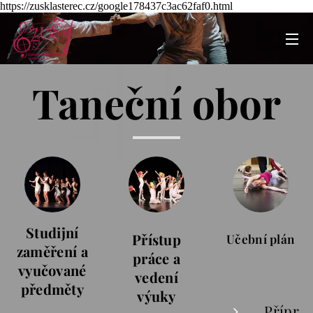
https://zusklasterec.cz/google178437c3ac62faf0.html
Taneční obor
Studijní
Přístup
Učební plán
zaměření a
práce a
vyučované
vedení
předměty
výuky
Přípr