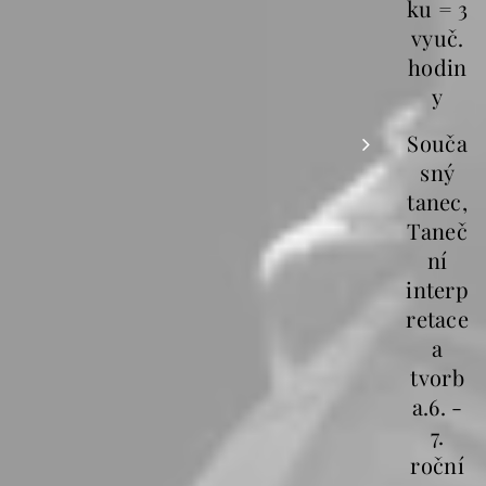
ku = 3
vyuč.
hodin
y
Souča
sný
tanec,
Taneč
ní
interp
retace
a
tvorb
a.6. -
7.
roční