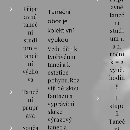
avné
Přípr
Taneční
taneč
avné
obor je
ní
taneč
studi
kolektivní
ní
um 1.
studi
výukou
a 2.
um =
Vede děti k
roční
taneč
tvořivému
k = 2
ní
tanci a k
vyuč.
výcho
estetice
hodin
va
pohybu.Roz
y
víjí dětskou
Taneč
fantazii a
I.
ní
vyprávění
stupe
průpr
skrze
ň
ava
výrazový
Taneč
tanec a
Souča
ní