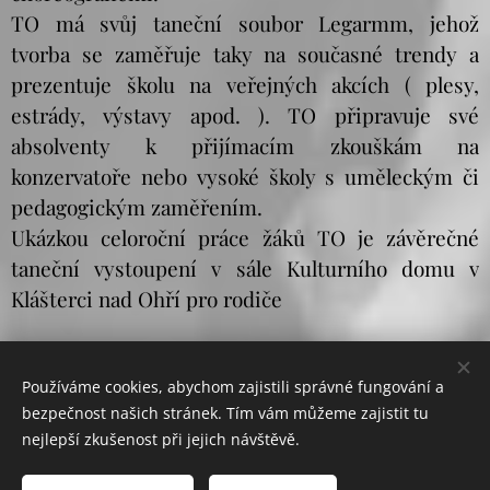
TO má svůj taneční soubor Legarmm, jehož
tvorba se zaměřuje taky na současné trendy a
prezentuje školu na veřejných akcích ( plesy,
estrády, výstavy apod. ). TO připravuje své
absolventy k přijímacím zkouškám na
konzervatoře nebo vysoké školy s uměleckým či
pedagogickým zaměřením.
Ukázkou celoroční práce žáků TO je závěrečné
taneční vystoupení v sále Kulturního domu v
Klášterci nad Ohří pro rodiče
Používáme cookies, abychom zajistili správné fungování a
bezpečnost našich stránek. Tím vám můžeme zajistit tu
nejlepší zkušenost při jejich návštěvě.
© 2019
Základní umělecká škola Klášterec nad Ohří, J. A.