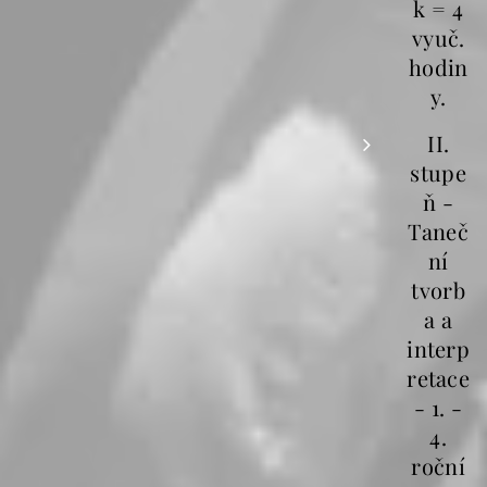
k = 4
vyuč.
hodin
y.
II.
stupe
ň -
Taneč
ní
tvorb
a a
interp
retace
- 1. -
4.
roční