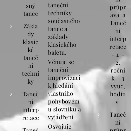
taneční
sný
průpr
techniky
tanec
ava a
současného
Taneč
Zákla
tance a
ní
dy
základy
interp
klasic
klasického
retace
ké
baletu.
- 1. -
taneč
Věnuje se
2.
ní
taneční
roční
techni
improvizaci
k = 3
ky
k hledání
vyuč,
vlastního
Taneč
hodin
pohybovém
ní
y
u slovníku a
interp
Taneč
vyjádření.
retace
ní
Osvojuje
Taneč
průpr