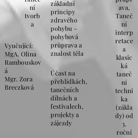
základní
ní
ava,
principy
tvorb
Taneč
zdravého
a
ní
pohybu -
interp
pohybová
retace
průprava a
Vyučující:
a
znalost těla
MgA. Olina
klasic
Rambouskov
ká
á
Účast na
taneč
Mgr. Zora
přehlídkách,
ní
Breczková
tanečních
techni
dílnách a
ka
festivalech,
(zákla
projekty a
dy) od
zájezdy
3.
roční