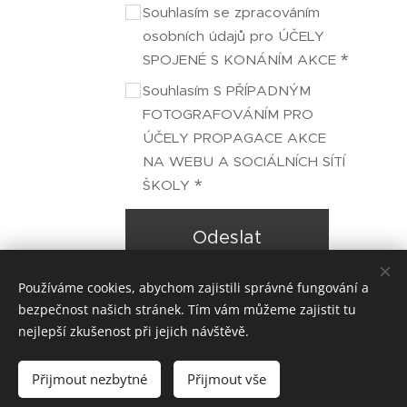
Souhlasím se zpracováním
osobních údajů pro ÚČELY
SPOJENÉ S KONÁNÍM AKCE
Souhlasím S PŘÍPADNÝM
FOTOGRAFOVÁNÍM PRO
ÚČELY PROPAGACE AKCE
NA WEBU A SOCIÁLNÍCH SÍTÍ
ŠKOLY
Odeslat
Používáme cookies, abychom zajistili správné fungování a
bezpečnost našich stránek. Tím vám můžeme zajistit tu
nejlepší zkušenost při jejich návštěvě.
© 2019
Základní umělecká škola Klášterec nad Ohří, J. A.
Komenského 677, okres Chomutov
Přijmout nezbytné
Přijmout vše
Vytvořeno službou
Webnode
Cookies