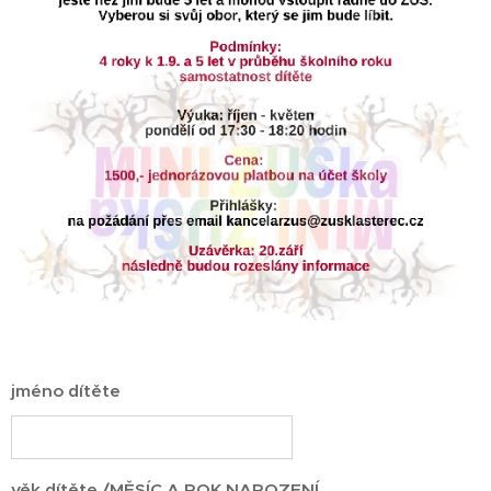
jméno dítěte
věk dítěte /MĚSÍC A ROK NAROZENÍ