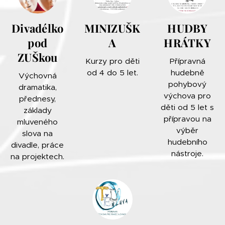
Divadélko
MINIZUŠK
HUDBY
pod
A
HRÁTKY
ZUŠkou
Kurzy pro děti
Přípravná
od 4 do 5 let.
hudebně
Výchovná
pohybový
dramatika,
výchova pro
přednesy,
děti od 5 let s
základy
přípravou na
mluveného
výběr
slova na
hudebního
divadle, práce
nástroje.
na projektech.