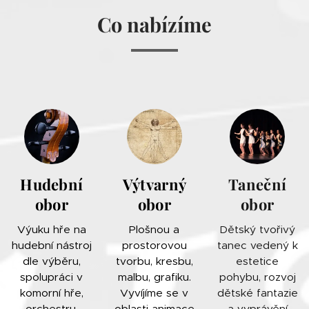
Co nabízíme
Hudební
Výtvarný
Taneční
obor
obor
obor
Výuku hře na
Plošnou a
Dětský tvořivý
hudební nástroj
prostorovou
tanec vedený k
dle výběru,
tvorbu, kresbu,
estetice
spolupráci v
malbu, grafiku.
pohybu, rozvoj
komorní hře,
Vyvíjíme se v
dětské fantazie
orchestru,
oblasti animace
a vyprávění