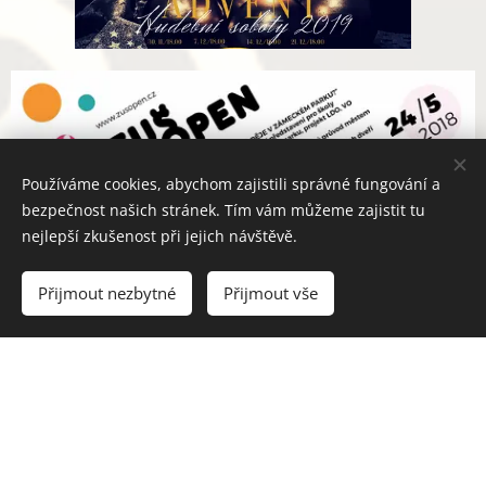
Používáme cookies, abychom zajistili správné fungování a
bezpečnost našich stránek. Tím vám můžeme zajistit tu
nejlepší zkušenost při jejich návštěvě.
Přijmout nezbytné
Přijmout vše