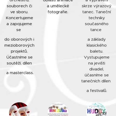
souborech či
a umělecké
skrze výrazový
ve sboru.
fotografie.
tanec. Taneční
Koncertujeme
techniky
a zapojujeme
současného
se
tance
do oborových i
a základy
mezioborových
klasického
projektů.
baletu.
Účastníme se
Vystupujeme
soutěží, dílen
na jevišti
divadel,
a masterclass.
účasníme se
tanečních dílen
a festivalů.