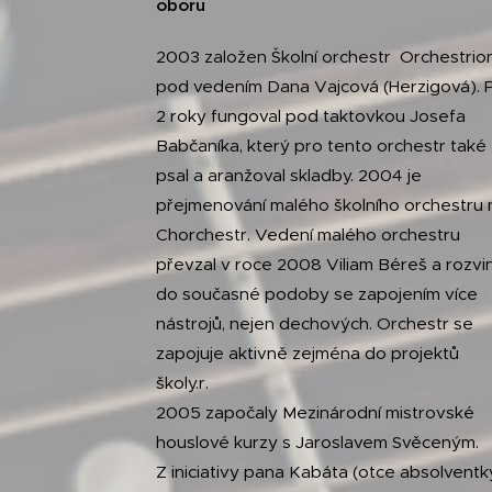
oboru
2003 založen Školní orchestr Orchestrio
pod vedením Dana Vajcová (Herzigová). 
2 roky fungoval pod taktovkou Josefa
Babčaníka, který pro tento orchestr také
psal a aranžoval skladby. 2004 je
přejmenování malého školního orchestru 
Chorchestr. Vedení malého orchestru
převzal v roce 2008 Viliam Béreš a rozvi
do současné podoby se zapojením více
nástrojů, nejen dechových. Orchestr se
zapojuje aktivně zejména do projektů
školy.r.
2005 započaly Mezinárodní mistrovské
houslové kurzy s Jaroslavem Svěceným.
Z iniciativy pana Kabáta (otce absolventk