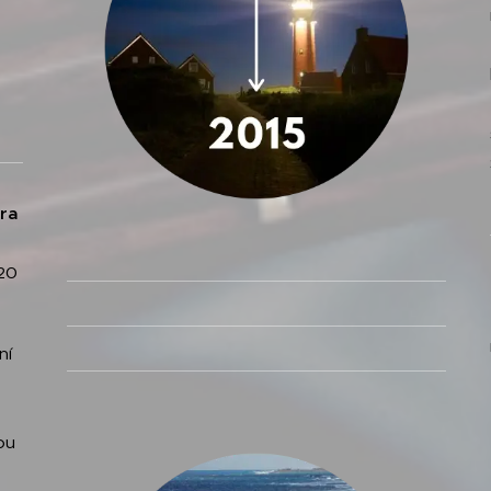
ora
-
 20
ní
ou