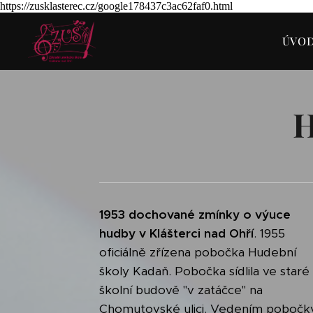
https://zusklasterec.cz/google178437c3ac62faf0.html
ÚVO
H
1953 dochované zmínky o výuce
hudby v Klášterci nad Ohří
. 1955
oficiálně zřízena pobočka Hudební
školy Kadaň. Pobočka sídlila ve staré
školní budově "v zatáčce" na
Chomutovské ulici. Vedením pobočk