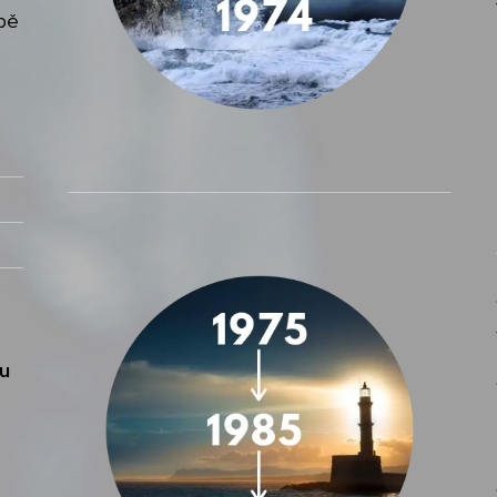
bě
bu