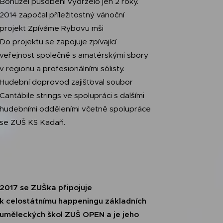
Bohužel působení vydrželo jen 2 roky.
2014 započal příležitostný vánoční
projekt Zpíváme Rybovu mši
Do projektu se zapojuje zpívající
veřejnost společně s amatérskými sbory
v regionu a profesionálními sólisty.
Hudební doprovod zajišťoval soubor
Cantábile strings ve spolupráci s dalšími
hudebními odděleními včetně spolupráce
se ZUŠ KS Kadaň.
2017 se ZUŠka připojuje
k celostátnímu happeningu základních
uměleckých škol ZUŠ OPEN a je jeho