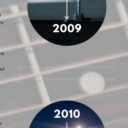
n
Po
na
nul
y