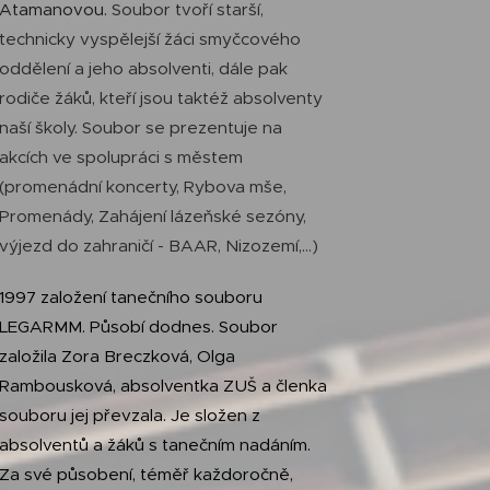
Atamanovou.
Soubor tvoří starší,
technicky vyspělejší žáci smyčcového
oddělení a jeho absolventi, dále pak
rodiče žáků, kteří jsou taktéž absolventy
naší školy. Soubor se prezentuje na
akcích ve spolupráci s městem
(promenádní koncerty, Rybova mše,
Promenády, Zahájení lázeňské sezóny,
výjezd do zahraničí - BAAR, Nizozemí,...)
1997 založení tanečního souboru
LEGARMM. Působí dodnes. Soubor
založila Zora Breczková, Olga
Rambousková, absolventka ZUŠ a členka
souboru jej převzala. Je složen z
absolventů a žáků s tanečním nadáním.
Za své působení, téměř každoročně,