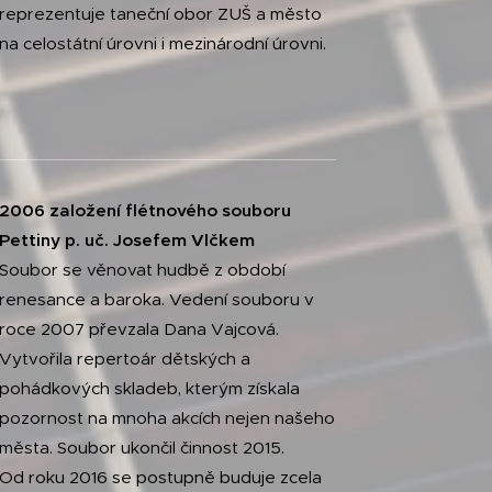
reprezentuje taneční obor ZUŠ a město
na celostátní úrovni i mezinárodní úrovni.
2006 založení flétnového souboru
Pettiny p. uč. Josefem Vlčkem
Soubor se věnovat hudbě z období
renesance a baroka. Vedení souboru v
roce 2007 převzala Dana Vajcová.
Vytvořila repertoár dětských a
pohádkových skladeb, kterým získala
pozornost na mnoha akcích nejen našeho
města. Soubor ukončil činnost 2015.
Od roku 2016 se postupně buduje zcela