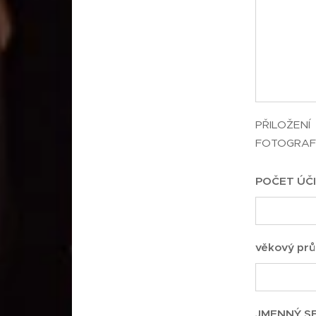
PŘILOŽENÍ
FOTOGRAF
POČET ÚČI
věkový prů
JMENNÝ S