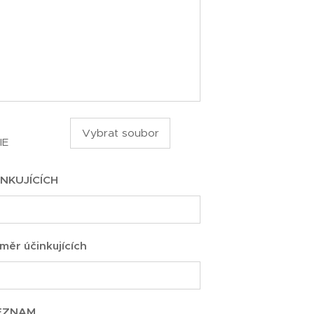
Vybrat soubor
IE
NKUJÍCÍCH
měr účinkujících
EZNAM