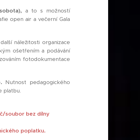
sobota),
a to s možností
fie open air a večerní Gala
alší náležitosti organizace
řským ošetřením a podávání
řizováním fotodokumentace
e.
Nutnost pedagogického
e platbu.
LATEK
00,- Kč/soubor bez dílny
) 400,- Kč/os
o poplatku.