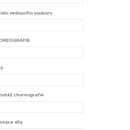
číslo vedoucího souboru
OREOGRAFIE
by
nutáž choreografie
otace díla