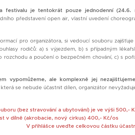
a festivalu je tentokrát
pouze jednodenní (24.6. 
edního představení open air, vlastní uvedení choreogra
mací pro organizátora, si vedoucí souboru zajišťuje d
ouhlasy rodičů: a) s výjezdem, b) s případným léka
ého rozchodu a poučení o bezpečném chování, c) s po
m vypomůžeme, ale komplexně jej nezajišťujem
 která se nebude účastnit dílen, organizátor nevyžaduj
TNICKÝ POP
ouboru (bez stravování a ubytování) je ve výši 5
ě (akrobacie, nový cirkus
ďte celkovou částku účastnickéh