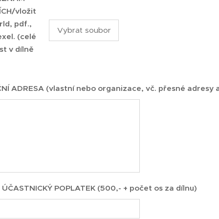
CH/vložit
ld, pdf.,
Vybrat soubor
exel. (celé
t v dílně
 ADRESA (vlastní nebo organizace, vč. přesné adresy a
ÚČASTNICKÝ POPLATEK (500,- + počet os za dílnu)