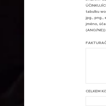
ÚČINKUJÍCÍ
tabulku wor
jpg., png., 
jméno, účas
(ANO/NE))
FAKTURAČNÍ
CELKEM Kč 