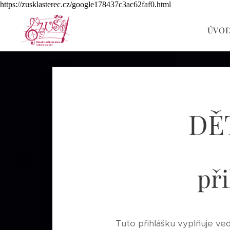
https://zusklasterec.cz/google178437c3ac62faf0.html
ÚVO
DĚ
př
Tuto přihlášku vyplňuje ve