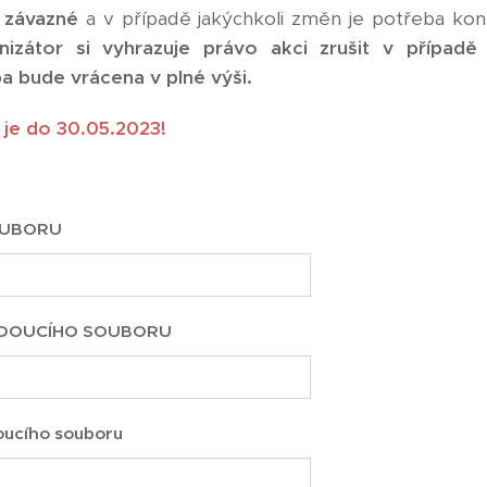
e závazné
a v případě jakýchkoli změn je potřeba kon
nizátor si vyhrazuje právo akci zrušit v případě
ba bude vrácena v plné výši.
 je do 30.05.2023!
OUBORU
DOUCÍHO SOUBORU
oucího souboru