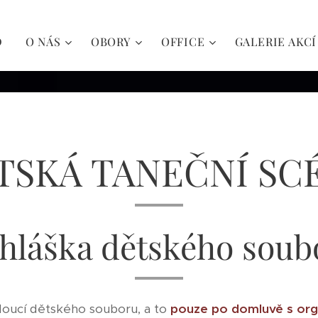
D
O NÁS
OBORY
OFFICE
GALERIE AKCÍ
TSKÁ TANEČNÍ SC
ihláška dětského soub
doucí dětského souboru, a to
pouze po domluvě s org