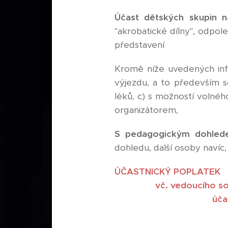
Účast dětských skupin n
"akrobatické dílny", odpol
představení
Kromě níže uvedených infor
výjezdu, a to především s
léků, c) s možností voln
organizátorem,
S pedagogickým dohlede
dohledu, další osoby navíc,
ÚČAS
vč. vedoucího s
účast v díln
V přihlášce uve